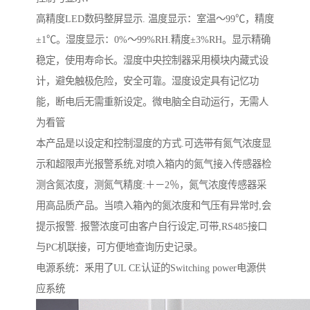
高精度LED数码整屏显示. 温度显示：室温～99℃，精度
±1℃。湿度显示：0%～99%RH.精度±3%RH。显示精确
稳定，使用寿命长。湿度中央控制器采用模块内藏式设
计，避免触极危险，安全可靠。湿度设定具有记忆功
能，断电后无需重新设定。微电脑全自动运行，无需人
为看管
本产品是以设定和控制湿度的方式.可选带有氮气浓度显
示和超限声光报警系统,对喷入箱内的氮气接入传感器检
测含氮浓度，测氮气精度:＋－2％，氮气浓度传感器采
用高品质产品。当喷入箱內的氮浓度和气压有异常时,会
提示报警. 报警浓度可由客户自行设定,可带,RS485接口
与PC机联接，可方便地查询历史记录。
电源系统：釆用了UL CE认证的Switching power电源供
应系统