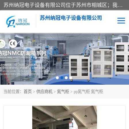
苏州纳冠电子设备有限公司位于苏州市相城区；我司依托国外先进技术结合国内用户的需求，为客户提供具有WMS功能的超低湿快速除湿电子防潮，压缩空气连续干燥柜、智能物料管理氮气储物柜、自制氮氮气柜、防潮氮气组合柜、不锈钢洁净氮气柜、洁净储物柜、石墨舟柜、亮灯导引丝网板存储柜、PCB柔性板气密干燥柜等
苏州纳冠电子设备有限公司
电子防潮箱
氮气柜
智能料架
干燥箱
当前位置：
首页
>
供应商机
>
氮气柜
> pp氮气柜 氮气柜