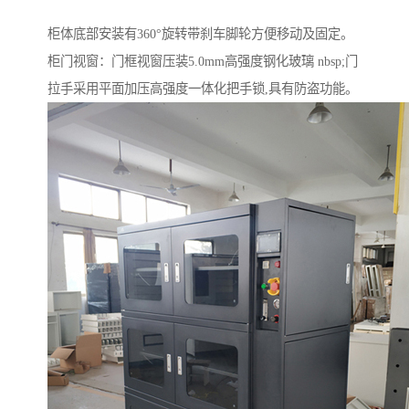
柜体底部安装有360°旋转带刹车脚轮方便移动及固定。
柜门视窗：门框视窗压装5.0mm高强度钢化玻璃 nbsp;门
拉手采用平面加压高强度一体化把手锁,具有防盗功能。