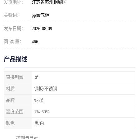
发货地址：
江苏省苏州相城区
关键词：
pp氮气柜
发布日期：
2026-08-09
阅 读 量：
466
产品描述
直接制氮
是
材质
钢板/不锈钢
品牌
纳冠
湿度范围
1%-60%
颜色
黑/白
控制与显示：