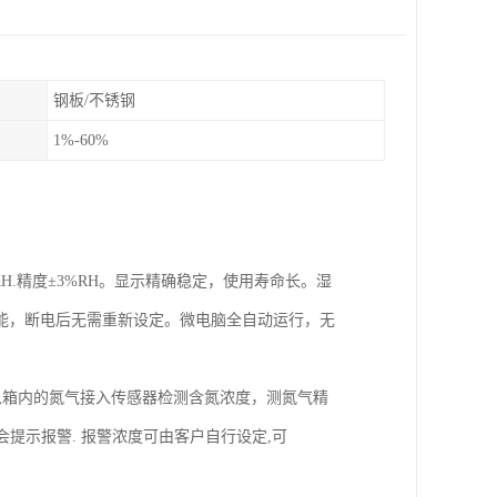
钢板/不锈钢
1%-60%
RH.精度±3%RH。显示精确稳定，使用寿命长。湿
能，断电后无需重新设定。微电脑全自动运行，无
入箱内的氮气接入传感器检测含氮浓度，测氮气精
提示报警. 报警浓度可由客户自行设定,可