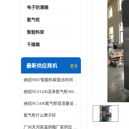
电子防潮箱
氮气柜
智能料架
干燥箱
最新供应商机
更多
纳冠N007智能料架盘点时间可从2天减少到约2个小时
纳冠NCS1436洁净氮气柜304不锈钢洁净车间用
纳冠NC1436氮气柜双流量设计节约氮气
氮气柜什么牌子好
广州天河高温烘箱厂家供应 智能高温烘箱非标定制价格