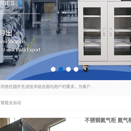
苏州纳冠电子设备有限公司位于苏州市相城区；我司依托国外先进技术结合国内用户的需求，为客户提供具有WMS功能的超低湿快速除湿电子防潮，压缩空气连续干燥柜、智能物料管理氮气储物柜、自制氮氮气柜、防潮氮气组合柜、不锈钢洁净氮气柜、洁净储物柜、石墨舟柜、亮灯导引丝网板存储柜、PCB柔性板气密干燥柜等
 智能全自动
不锈钢氮气柜 氮气