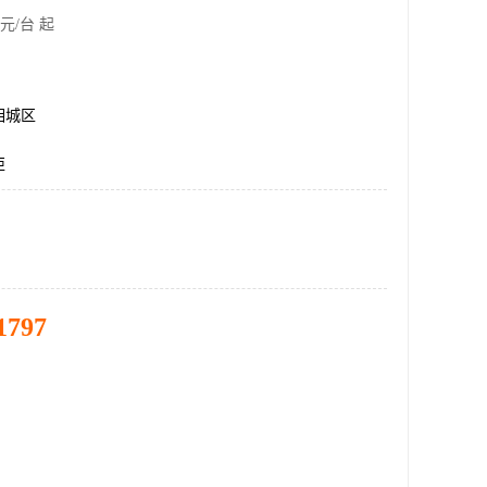
元/台 起
相城区
柜
1797