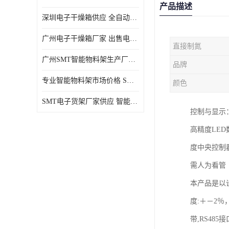
产品描述
深圳电子干燥箱供应 全自动恒温干燥箱厂家批发
广州电子干燥箱厂家 出售电子干燥箱优惠供应价格
直接制氮
广州SMT智能物料架生产厂家 智能物料架设计定制
品牌
专业智能物料架市场价格 SMT智能物料架供应厂家
颜色
SMT电子货架厂家供应 智能电子货架现货直销
控制与显示
高精度LED
度中央控制
需人为看管
本产品是以
度:＋－2
带,RS48