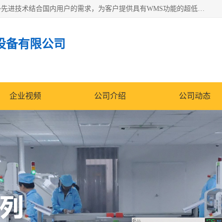
苏州纳冠电子设备有限公司位于苏州市相城区；我司依托国外先进技术结合国内用户的需求，为客户提供具有WMS功能的超低湿快速除湿电子防潮，压缩空气连续干燥柜、智能物料管理氮气储物柜、自制氮氮气柜、防潮氮气组合柜、不锈钢洁净氮气柜、洁净储物柜、石墨舟柜、亮灯导引丝网板存储柜、PCB柔性板气密干燥柜等
设备有限公司
企业视频
公司介绍
公司动态