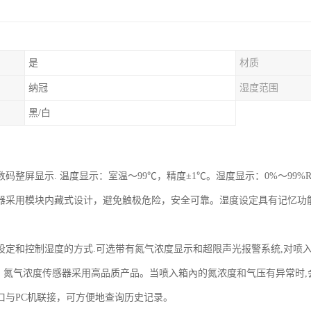
是
材质
纳冠
湿度范围
黑/白
：
数码整屏显示. 温度显示：室温～99℃，精度±1℃。湿度显示：0%～99%
器采用模块内藏式设计，避免触极危险，安全可靠。湿度设定具有记忆功
设定和控制湿度的方式.可选带有氮气浓度显示和超限声光报警系统,对喷
％，氮气浓度传感器采用高品质产品。当喷入箱內的氮浓度和气压有异常时,会
5接口与PC机联接，可方便地查询历史记录。