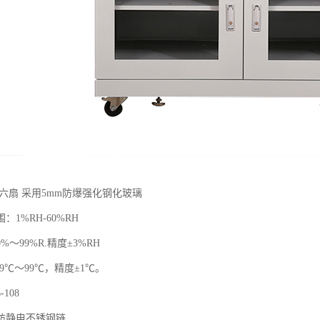
六扇 采用5mm防爆强化钢化玻璃
：1%RH-60%RH
～99%R.精度±3%RH
9℃～99℃，精度±1℃。
108
防静电不锈钢链