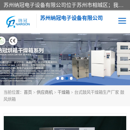
苏州纳冠电子设备有限公司位于苏州市相城区；我司依托国外先进技术结合国内用户的需求，为客户提供具有WMS功能的超低湿快速除湿电子防潮，压缩空气连续干燥柜、智能物料管理氮气储物柜、自制氮氮气柜、防潮氮气组合柜、不锈钢洁净氮气柜、洁净储物柜、石墨舟柜、亮灯导引丝网板存储柜、PCB柔性板气密干燥柜等
苏州纳冠电子设备有限公司
电子防潮箱
氮气柜
智能料架
干燥箱
当前位置：
首页
>
供应商机
>
干燥箱
> 台式鼓风干燥箱生产厂家 鼓
风烘箱