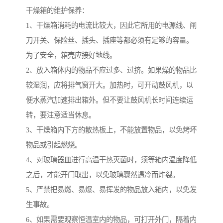
干燥箱的维护保养：
1、干燥箱消耗的电流比较大，因此它所用的电源线、闸
刀开关、保险丝、插头、插座等都必须有足够的容量。
为了安全，箱壳应接好地线。
2、放入箱体内的物品不应过多、过挤。如果燥的物品比
较湿润，应将排气窗开大。加热时，可开动鼓风机，以
便水蒸汽加速排出箱外。但不要让鼓风机长时间连续运
转，要注意适当休息。
3、干燥箱内下方的散热板上，不能放置物品，以免烤坏
物品或引起燃烧。
4、对玻璃器皿进行高温干热灭菌时，须等箱内温度降低
之后，才能开门取出，以免玻璃骤然遇冷而炸裂。
5、严禁把易燃、易爆、易挥发的物品放入箱内，以免发
生事故。
6、如果需要观察恒温室内的物品，可打开外门，隔着内