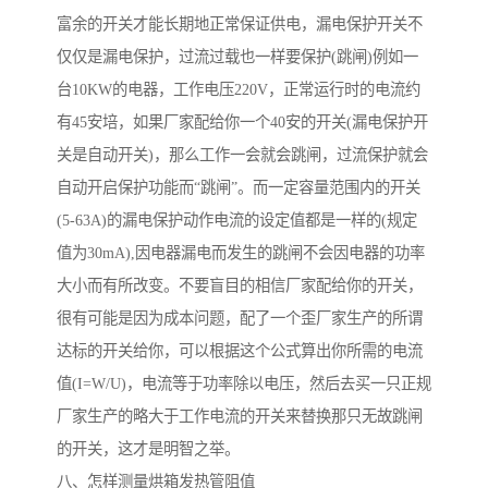
富余的开关才能长期地正常保证供电，漏电保护开关不
仅仅是漏电保护，过流过载也一样要保护(跳闸)例如一
台10KW的电器，工作电压220V，正常运行时的电流约
有45安培，如果厂家配给你一个40安的开关(漏电保护开
关是自动开关)，那么工作一会就会跳闸，过流保护就会
自动开启保护功能而“跳闸”。而一定容量范围内的开关
(5-63A)的漏电保护动作电流的设定值都是一样的(规定
值为30mA),因电器漏电而发生的跳闸不会因电器的功率
大小而有所改变。不要盲目的相信厂家配给你的开关，
很有可能是因为成本问题，配了一个歪厂家生产的所谓
达标的开关给你，可以根据这个公式算出你所需的电流
值(I=W/U)，电流等于功率除以电压，然后去买一只正规
厂家生产的略大于工作电流的开关来替换那只无故跳闸
的开关，这才是明智之举。
八、怎样测量烘箱发热管阻值