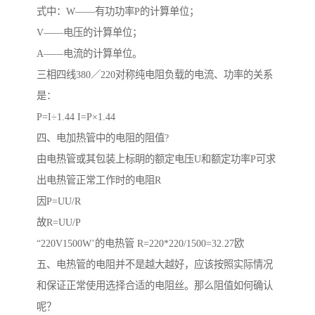
式中：W——有功功率P的计算单位；
V——电压的计算单位；
A——电流的计算单位。
三相四线380／220对称纯电阻负载的电流、功率的关系
是：
P=I÷1.44 I=P×1.44
四、电加热管中的电阻的阻值?
由电热管或其包装上标眀的额定电压U和额定功率P可求
出电热管正常工作时的电阻R
因P=UU/R
故R=UU/P
“220V1500W’的电热管 R=220*220/1500=32.27欧
五、电热管的电阻并不是越大越好，应该按照实际情况
和保证正常使用选择合适的电阻丝。那么阻值如何确认
呢？