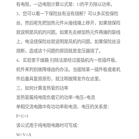
有电阻，一边电阻计算公式是：U的平方除以功率。
3、您可以看一下保险丝有没有烧断？可以多买些保险
丝，然后呢先把加热元件从接线端上移开，如果烧保险
就说明是风机的问题。如果先去掉加热元件两端的联线
上，电没烧保险丝就说明是风机的问题。如果保险丝没
烧断，造成这个问题的原因就是变压器烧了。
4、实验室干燥箱 扫除法是经过拔插机内一些插件板、
机件来判别故障缘由的办法。当拔除某一插件板或者机
件后量具复原原形，就注明故障发作在这里。
三、如何计算发热管的功率
发热管属纯电阻负载它的功率=电压×电流
单相交流电路中有功功率和电流、电压的关系是：
P=U×I
该公式用于纯电阻电路时可写成：
W=V×A