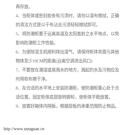
再存放。
4、当柜体或密封胶条有污渍时，请勿以湿布擦拭，正确
的清洁方式是以干布沾去污渍轻轻擦拭即可。
5、将防潮柜置于远离高温及太阳直射之水平地点，以免
影响防潮柜工作性能。
6、为使除湿主机顺利排出湿气，请保持柜体背面与其他
物体至少10CM的距离(远离空调进出风口)
7、不要放在潮湿或易溅水的地方，溅起的水及污物应及
时用软布擦干净。
8、在合适的水平地上安装防潮柜，使防潮柜重心处于合
适位置。固定柜体底部旋转脚轮，使柜体平稳放置。
9、放置好箱体内隔板，根据层板的承重范围防止物品。
http://www.sznaguan.cn