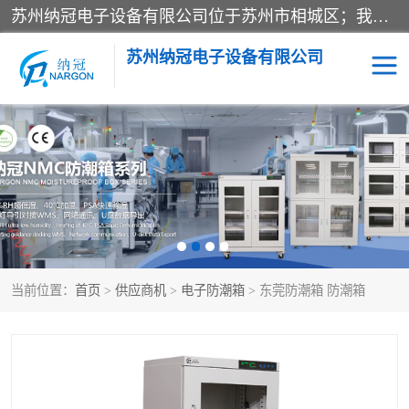
苏州纳冠电子设备有限公司位于苏州市相城区；我司依托国外先进技术结合国内用户的需求，为客户提供具有WMS功能的超低湿快速除湿电子防潮，压缩空气连续干燥柜、智能物料管理氮气储物柜、自制氮氮气柜、防潮氮气组合柜、不锈钢洁净氮气柜、洁净储物柜、石墨舟柜、亮灯导引丝网板存储柜、PCB柔性板气密干燥柜等
苏州纳冠电子设备有限公司
电子防潮箱
氮气柜
智能料架
干燥箱
当前位置：
首页
>
供应商机
>
电子防潮箱
> 东莞防潮箱 防潮箱