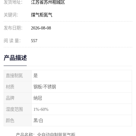
发货地址：
江苏省苏州相城区
关键词：
煤气柜氮气
发布日期：
2026-08-08
阅 读 量：
557
产品描述
直接制氮
是
材质
钢板/不锈钢
品牌
纳冠
湿度范围
1%-60%
颜色
黑/白
产品名称：全自动自制氮氮气柜