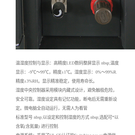
温湿度控制与显示：高精度LED数码整屏显示 nbsp;温度
显示：-9℃～99℃，精度±1℃。湿度显示：0%～99%R.
精度±3%RH。显示精准稳定，使用寿命长。
湿度中央控制器采用模块内藏式设计，避免触极危险，
安全可靠。湿度设定具有记忆功能，断电后无需重新设
定。微电脑全自动运行，无需人为看管
标准型号 nbsp;以设定和控制湿度的方式 nbsp;选配可*以
含氧(含氮量) 进行控制.