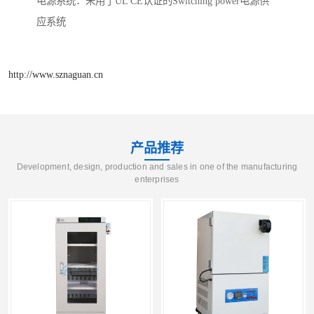
电源系统：釆用了UL CE认证的Switching power电源供
应系统
http://www.sznaguan.cn
产品推荐
Development, design, production and sales in one of the manufacturing
enterprises