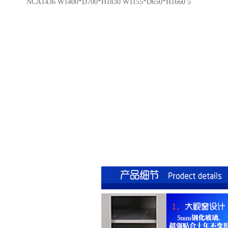
NCA1436 W1400*D700*H1830 W1155*D650*H1660 5