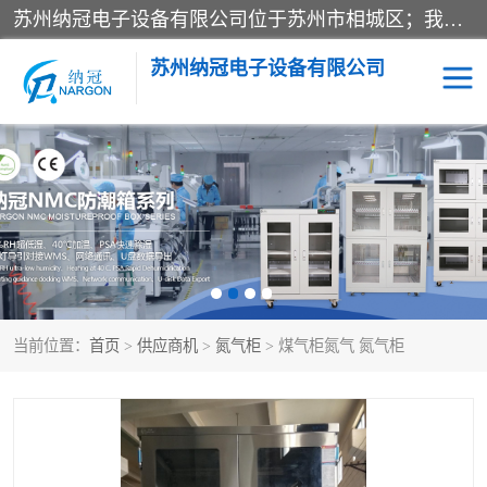
苏州纳冠电子设备有限公司位于苏州市相城区；我司依托国外先进技术结合国内用户的需求，为客户提供具有WMS功能的超低湿快速除湿电子防潮，压缩空气连续干燥柜、智能物料管理氮气储物柜、自制氮氮气柜、防潮氮气组合柜、不锈钢洁净氮气柜、洁净储物柜、石墨舟柜、亮灯导引丝网板存储柜、PCB柔性板气密干燥柜等
苏州纳冠电子设备有限公司
电子防潮箱
氮气柜
智能料架
干燥箱
当前位置：
首页
>
供应商机
>
氮气柜
> 煤气柜氮气 氮气柜