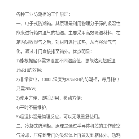
各种工业防潮柜的工作原理：
一、电子式防潮箱。其原理是利用物理分子筛的吸湿性
能来进行箱内湿气的抽湿。主要采用高效吸湿材料，在
箱内吸收湿气之后，对材料进行加热，从而将湿气气
化，通过叶门直接排至箱外。优点明显：
1)能根据储存需求设置不同湿度值，更能达到超低湿
1%RH的效果;
2)非常省电，1000L湿度为20%RH的防潮柜，每月耗电
只需20kW;
3)使用方便，即插即用，移动方便;
4)平时不需维护;
5)吸湿排湿是物理反应，可以无限重复使用。
二、冷凝式防潮柜。原理是通过半导体机芯的工作使空
气冷却，压缩到专门的吸湿体上再蒸发到箱体外。功耗