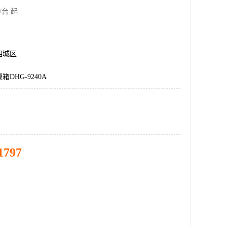
/台 起
相城区
DHG-9240A
1797