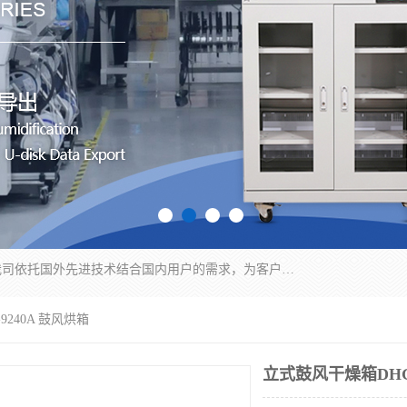
苏州纳冠电子设备有限公司位于苏州市相城区；我司依托国外先进技术结合国内用户的需求，为客户提供具有WMS功能的超低湿快速除湿电子防潮，压缩空气连续干燥柜、智能物料管理氮气储物柜、自制氮氮气柜、防潮氮气组合柜、不锈钢洁净氮气柜、洁净储物柜、石墨舟柜、亮灯导引丝网板存储柜、PCB柔性板气密干燥柜等
9240A 鼓风烘箱
立式鼓风干燥箱DHG-