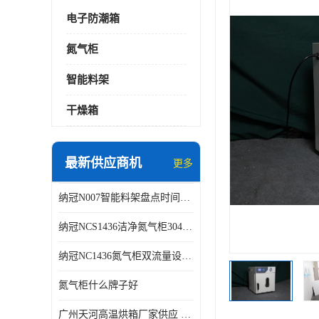
电子防潮箱
氮气柜
智能料架
干燥箱
最新供应商机
更多
纳冠N007智能料架盘点时间可从2天减少到约2个小时
纳冠NCS1436洁净氮气柜304不锈钢洁净车间用
纳冠NC1436氮气柜双流量设计节约氮气
氮气柜什么牌子好
广州天河高温烘箱厂家供应 智能高温烘箱非标定制价格