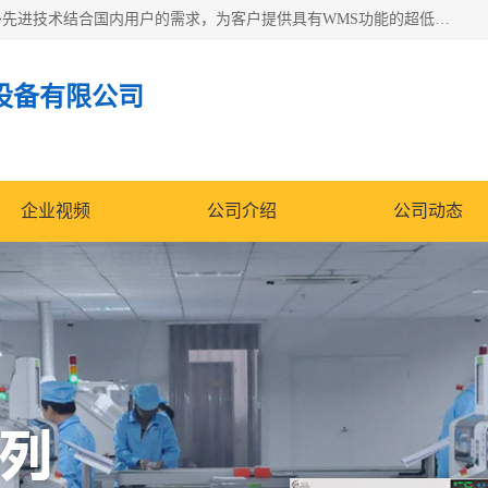
苏州纳冠电子设备有限公司位于苏州市相城区；我司依托国外先进技术结合国内用户的需求，为客户提供具有WMS功能的超低湿快速除湿电子防潮，压缩空气连续干燥柜、智能物料管理氮气储物柜、自制氮氮气柜、防潮氮气组合柜、不锈钢洁净氮气柜、洁净储物柜、石墨舟柜、亮灯导引丝网板存储柜、PCB柔性板气密干燥柜等
设备有限公司
企业视频
公司介绍
公司动态