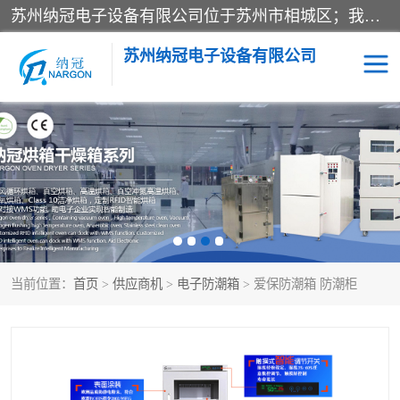
苏州纳冠电子设备有限公司位于苏州市相城区；我司依托国外先进技术结合国内用户的需求，为客户提供具有WMS功能的超低湿快速除湿电子防潮，压缩空气连续干燥柜、智能物料管理氮气储物柜、自制氮氮气柜、防潮氮气组合柜、不锈钢洁净氮气柜、洁净储物柜、石墨舟柜、亮灯导引丝网板存储柜、PCB柔性板气密干燥柜等
苏州纳冠电子设备有限公司
电子防潮箱
氮气柜
智能料架
干燥箱
当前位置：
首页
>
供应商机
>
电子防潮箱
> 爱保防潮箱 防潮柜