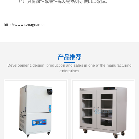
（4）具腐蚀性或酸性挥发物品则亦使LED故障。
http://www.sznaguan.cn
产品推荐
Development, design, production and sales in one of the manufacturing
enterprises