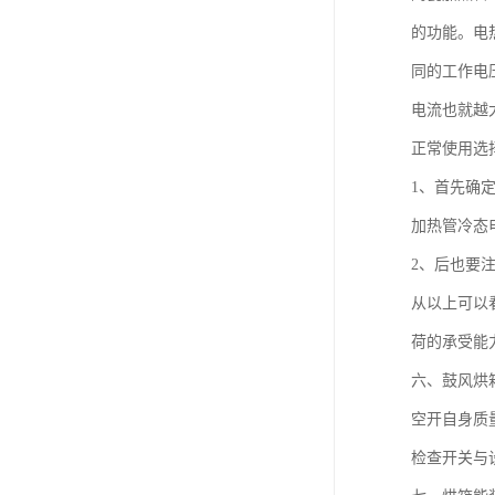
的功能。电
同的工作电
电流也就越
正常使用选
1、首先确
加热管冷态
2、后也要注
从以上可以
荷的承受能
六、鼓风烘
空开自身质
检查开关与