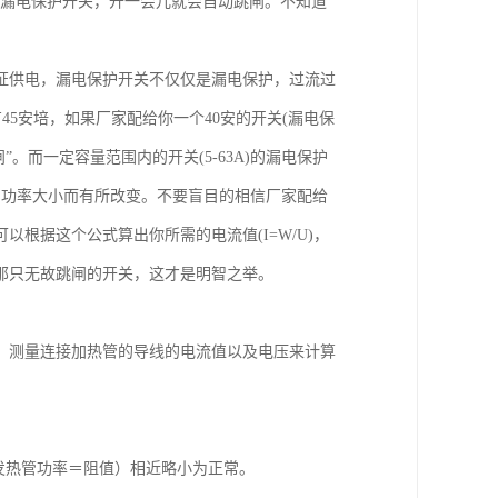
个漏电保护开关，开一会儿就会自动跳闸。不知道
证供电，漏电保护开关不仅仅是漏电保护，过流过
有45安培，如果厂家配给你一个40安的开关(漏电保
。而一定容量范围内的开关(5-63A)的漏电保护
器的功率大小而有所改变。不要盲目的相信厂家配给
根据这个公式算出你所需的电流值(I=W/U)，
那只无故跳闸的开关，这才是明智之举。
，测量连接加热管的导线的电流值以及电压来计算
发热管功率＝阻值）相近略小为正常。