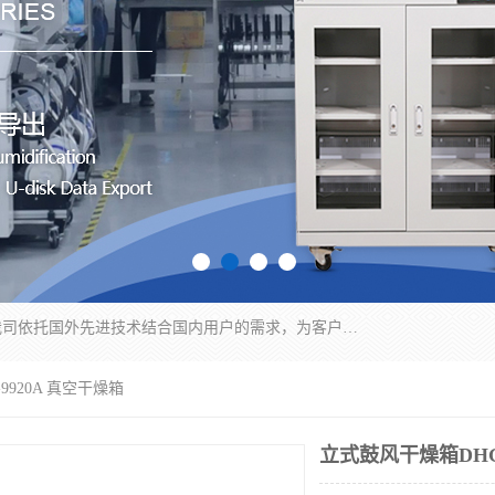
苏州纳冠电子设备有限公司位于苏州市相城区；我司依托国外先进技术结合国内用户的需求，为客户提供具有WMS功能的超低湿快速除湿电子防潮，压缩空气连续干燥柜、智能物料管理氮气储物柜、自制氮氮气柜、防潮氮气组合柜、不锈钢洁净氮气柜、洁净储物柜、石墨舟柜、亮灯导引丝网板存储柜、PCB柔性板气密干燥柜等
9920A 真空干燥箱
立式鼓风干燥箱DHG-