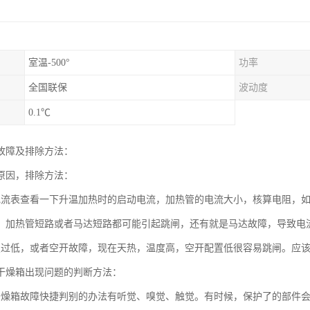
室温-500°
功率
全国联保
波动度
0.1℃
故障及排除方法：
原因，排除方法：
电流表查看一下升温加热时的启动电流，加热管的电流大小，核算电阻，
，加热管短路或者马达短路都可能引起跳闸，还有就是马达故障，导致电
置过低，或者空开故障，现在天热，温度高，空开配置低很容易跳闸。应该
干燥箱出现问题的判断方法：
干燥箱故障快捷判别的办法有听觉、嗅觉、触觉。有时候，保护了的部件