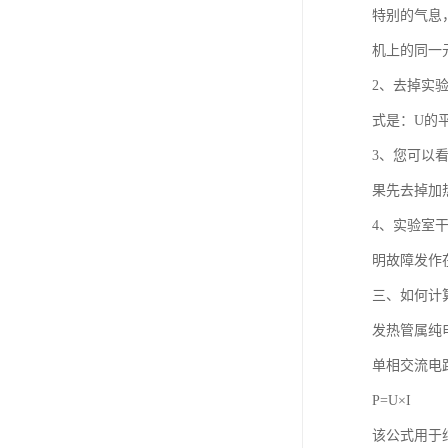
特别的气息
机上的同一
2、去掉实
式是：U的
3、您可以
果先去掉加
4、实验室
明故障发作
三、如何计
发热管属纯
单相交流电
P=U×I
该公式用于