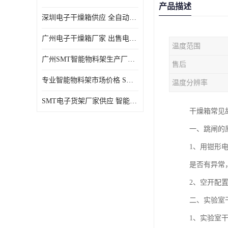
产品描述
深圳电子干燥箱供应 全自动恒温干燥箱厂家批发
广州电子干燥箱厂家 出售电子干燥箱优惠供应价格
温度范围
广州SMT智能物料架生产厂家 智能物料架设计定制
售后
专业智能物料架市场价格 SMT智能物料架供应厂家
温度分辨率
SMT电子货架厂家供应 智能电子货架现货直销
干燥箱常见
一、跳闸的
1、用钳形
是否有异常
2、空开配
二、实验室
1、实验室