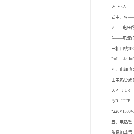
W=V×A
式中：W—
V——电压
A——电流
三相四线38
P=I÷1.44 I=
四、电加热
由电热管或
因P=UU/R
故R=UU/P
“220V1500
五、电热管
陶瓷加热管