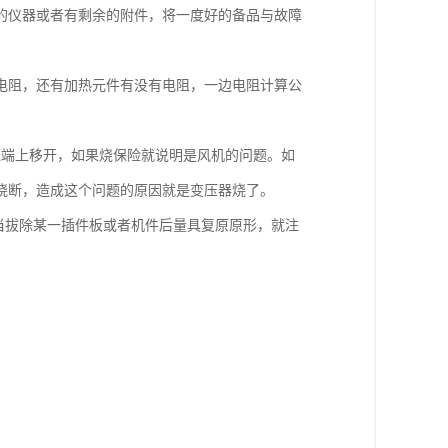
的仪器或者有剩余的附件，将一度好的备品与故障
有电阻，还有加热元件有没有电阻，一边电阻计算公
线端上移开，如果烧保险就说明是风机的问题。如
烧断，造成这个问题的原因就是变压器烧了。
当拔除某一插件板或者机件后量具复原原形，就注