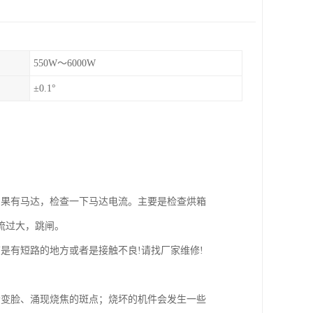
550W～6000W
±0.1°
如果有马达，检查一下马达电流。主要是检查烘箱
流过大，跳闸。
是有短路的地方或者是接触不良!请找厂家维修!
会变脸、涌现烧焦的斑点；烧坏的机件会发生一些