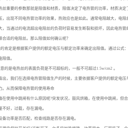
热丝重要的参数那就是阻值和材质，阻值决定了电热管的功率，材质决定
压，出现不同电热管功率的效果，热效应也是如此。通常电阻越大，电阻
大，当通过的电流超出电阻丝的负荷时容易发生断裂和损坏，因此电热管
择合适的电阻丝。那么阻值如何确认呢？
定的肯定是根据客户提供的额定电压与额定功率来确定出阻值。通过公式：
电阻值。
意的是电热丝的表面负荷是不可超标的，一般不可超过1.5w/cm2 。
看出，我们在选择电热管阻值生产的时候，主要依据客户提供的额定电压
力。从而保障电热管的使用寿命
箱在使用中跳闸有什么原因呢?突发状况，鼓风烘箱，在使用中跳闸，但合
量不好，过载，存在漏电。
设备功率是否匹配，检查线路是否存在漏电。