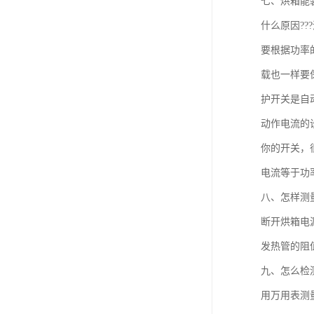
七、烘箱能
什么原因??
要根据功率
载也一样要保
护开关是自
动作电流的
你的开关，
电流等于功
八、怎样测
断开烘箱电
发热管的阻
九、怎么检
用万用表测