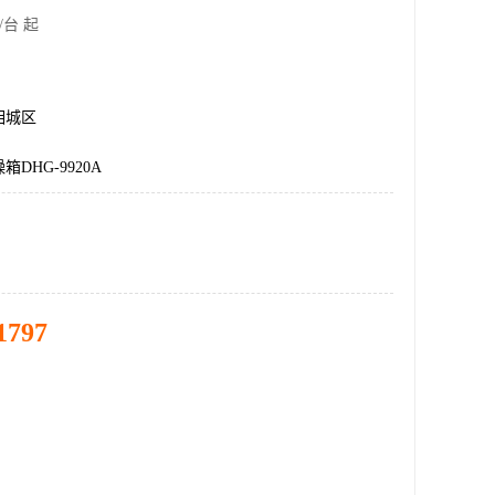
/台 起
相城区
DHG-9920A
1797