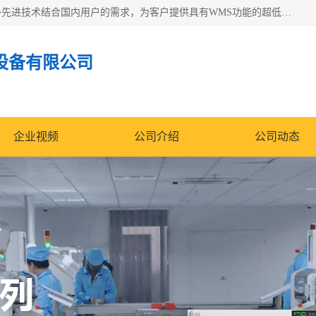
苏州纳冠电子设备有限公司位于苏州市相城区；我司依托国外先进技术结合国内用户的需求，为客户提供具有WMS功能的超低湿快速除湿电子防潮，压缩空气连续干燥柜、智能物料管理氮气储物柜、自制氮氮气柜、防潮氮气组合柜、不锈钢洁净氮气柜、洁净储物柜、石墨舟柜、亮灯导引丝网板存储柜、PCB柔性板气密干燥柜等
设备有限公司
企业视频
公司介绍
公司动态