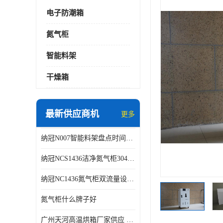
电子防潮箱
氮气柜
智能料架
干燥箱
最新供应商机
更多
纳冠N007智能料架盘点时间可从2天减少到约2个小时
纳冠NCS1436洁净氮气柜304不锈钢洁净车间用
纳冠NC1436氮气柜双流量设计节约氮气
氮气柜什么牌子好
广州天河高温烘箱厂家供应 智能高温烘箱非标定制价格