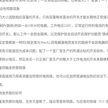
装漏电保护开关吗?近新买了一台多段加热烘箱，功率很大。厂家装了一
?没有短路现象
的大小选取相应容量的开关，只有容量略有富余的开关才能长期地正常保
护(跳闸)例如一台10KW的电器，工作电压220V，正常运行时的电流约
动开关)，那么工作一会就会跳闸，过流保护就会自动开启保护功能而“跳闸”
设定值都是一样的(规定值为30mA),因电器漏电而发生的跳闸不会因电
很有可能是因为成本问题，配了一个歪厂家生产的所谓达标的开关给你，可以
率除以电压，然后去买一只正规厂家生产的略大于工作电流的开关来替换
量烘箱发热管阻值
源直接用万用表测量加热管的电阻值，也可以在加热管通电加热的状况下
值。
测发热管的好坏
量发热管的电阻，无穷大是断了，接近零是有短路，与应有的阻值（V2÷