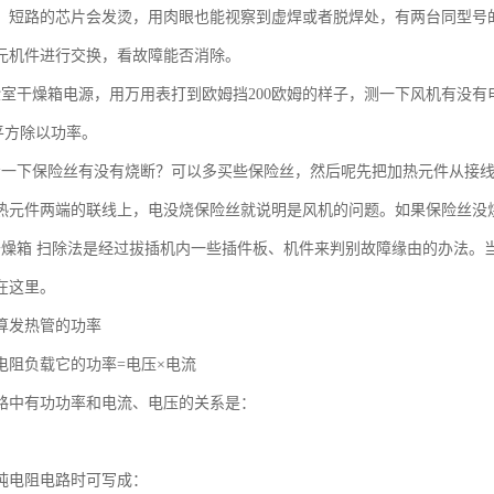
，短路的芯片会发烫，用肉眼也能视察到虚焊或者脱焊处，有两台同型号
元机件进行交换，看故障能否消除。
验室干燥箱电源，用万用表打到欧姆挡200欧姆的样子，测一下风机有没
平方除以功率。
看一下保险丝有没有烧断？可以多买些保险丝，然后呢先把加热元件从接
热元件两端的联线上，电没烧保险丝就说明是风机的问题。如果保险丝没
干燥箱 扫除法是经过拔插机内一些插件板、机件来判别故障缘由的办法。
在这里。
算发热管的功率
电阻负载它的功率=电压×电流
路中有功功率和电流、电压的关系是：
纯电阻电路时可写成：