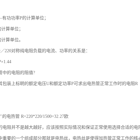
—有功功率P的计算单位；
的计算单位；
的计算单位。
0／220对称纯电阻负载的电流、功率的关系是：
P×1.44
管中的电阻的阻值?
其包装上标眀的额定电压U和额定功率P可求出电热管正常工作时的电阻R
W’的电热管 R=220*220/1500=32.27欧
的电阻并不是越大越好，应该按照实际情况和保证正常使用选择合适的电
中重要的一个组成部分那就是电热丝，电热丝是使得加热管正常工作的核