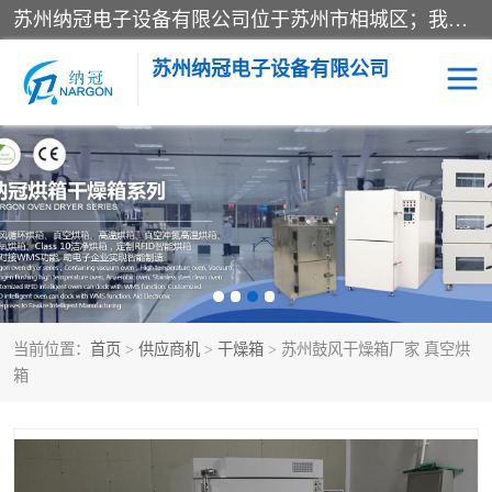
苏州纳冠电子设备有限公司位于苏州市相城区；我司依托国外先进技术结合国内用户的需求，为客户提供具有WMS功能的超低湿快速除湿电子防潮，压缩空气连续干燥柜、智能物料管理氮气储物柜、自制氮氮气柜、防潮氮气组合柜、不锈钢洁净氮气柜、洁净储物柜、石墨舟柜、亮灯导引丝网板存储柜、PCB柔性板气密干燥柜等
苏州纳冠电子设备有限公司
电子防潮箱
氮气柜
智能料架
干燥箱
当前位置：
首页
>
供应商机
>
干燥箱
> 苏州鼓风干燥箱厂家 真空烘
箱