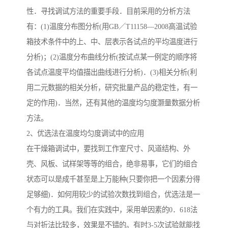
性．寻找调试方法的重要手段．目前采用的分析方法
有：(1)温度分布图分析(用GB／T11158—2008高温试验
箱技术条件中的上、中、层表示各试点的平均温度进行
分析)；(2)温度分布曲线分析(按试点某一例定的顺序将
各试点温度平均值描出曲线进行分析)．(3)相关分析(利
用二元数据的相关分析，研究批量产品的稳定性，有一
定的作用)．当然，还有其他的温度均匀度灏量数据分析
方法。
2、优选法在温度均匀度调试中的应用
在干燥箱调试中，要找到工作室尺寸、风道结构、外
壳、风板、试样架等等的组合，绝非易事，它们的组合
状态可以是成千甚至是上万能种(只要你把一个因素分得
足够细)．如何用较少的试验次数找到组合，优选法是一
个有力的工具。我们在实践中，采用单因素的0．618法
与对折法比较多，效果是不错的。有时3-5次试验就能找