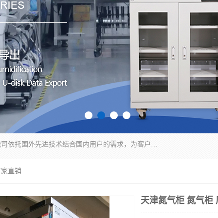
苏州纳冠电子设备有限公司位于苏州市相城区；我司依托国外先进技术结合国内用户的需求，为客户提供具有WMS功能的超低湿快速除湿电子防潮，压缩空气连续干燥柜、智能物料管理氮气储物柜、自制氮氮气柜、防潮氮气组合柜、不锈钢洁净氮气柜、洁净储物柜、石墨舟柜、亮灯导引丝网板存储柜、PCB柔性板气密干燥柜等
厂家直销
天津氮气柜 氮气柜