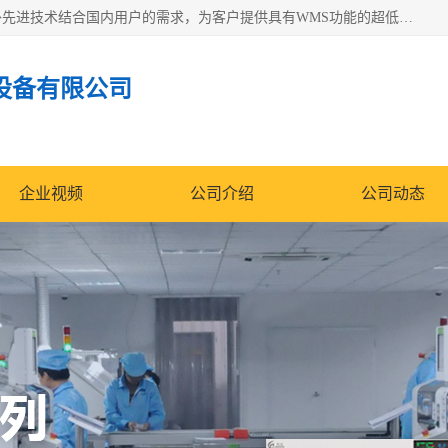
苏州纳冠电子设备有限公司位于苏州市相城区；我司依托国外先进技术结合国内用户的需求，为客户提供具有WMS功能的超低湿快速除湿电子防潮，压缩空气连续干燥柜、智能物料管理氮气储物柜、自制氮氮气柜、防潮氮气组合柜、不锈钢洁净氮气柜、洁净储物柜、石墨舟柜、亮灯导引丝网板存储柜、PCB柔性板气密干燥柜等
设备有限公司
企业视频
公司介绍
公司动态