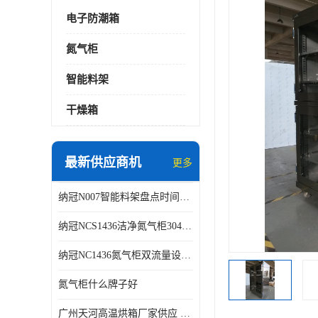
电子防潮箱
氮气柜
智能料架
干燥箱
最新供应商机
更多
纳冠N007智能料架盘点时间可从2天减少到约2个小时
纳冠NCS1436洁净氮气柜304不锈钢洁净车间用
纳冠NC1436氮气柜双流量设计节约氮气
氮气柜什么牌子好
广州天河高温烘箱厂家供应 智能高温烘箱非标定制价格