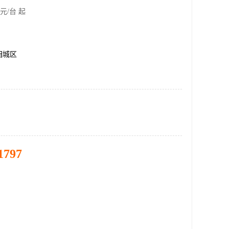
元/台 起
相城区
1797