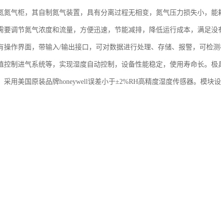
氮氮气柜，其自制氮气装置，具有分离过程无相变，氮气压力损失小，能
需要调节氮气浓度和流量，方便迅速，节能减排，降低运行成本，满足没
有操作界面，带输入/输出接口，可对数据进行处理、存储、报警，可检
值控制进气系统等，实现湿度自动控制，设备性能稳定，使用寿命长。极
采用美国原装品牌honeywell误差小于±2%RH高精度湿度传感器。模