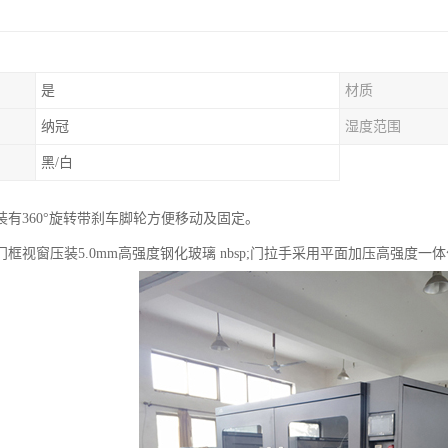
是
材质
纳冠
湿度范围
黑/白
装有360°旋转带刹车脚轮方便移动及固定。
框视窗压装5.0mm高强度钢化玻璃 nbsp;门拉手采用平面加压高强度一