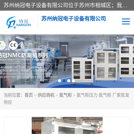
苏州纳冠电子设备有限公司位于苏州市相城区；我司依托国外先进技术结合国内用户的需求，为客户提供具有WMS功能的超低湿快速除湿电子防潮，压缩空气连续干燥柜、智能物料管理氮气储物柜、自制氮氮气柜、防潮氮气组合柜、不锈钢洁净氮气柜、洁净储物柜、石墨舟柜、亮灯导引丝网板存储柜、PCB柔性板气密干燥柜等
苏州纳冠电子设备有限公司
电子防潮箱
氮气柜
智能料架
干燥箱
当前位置：
首页
>
供应商机
>
氮气柜
> 氮气柜压力 氮气柜 厂家批发
供应