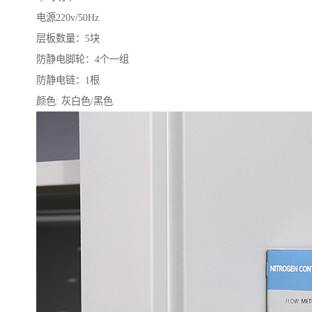
电源220v/50Hz
层板数量：5块
防静电脚轮：4个一组
防静电链：1根
颜色: 灰白色/黑色