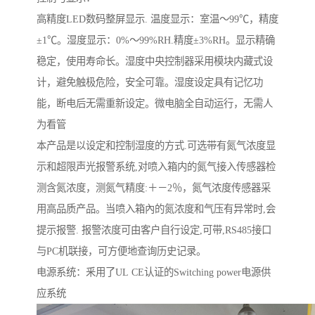
高精度LED数码整屏显示. 温度显示：室温～99℃，精度
±1℃。湿度显示：0%～99%RH.精度±3%RH。显示精确
稳定，使用寿命长。湿度中央控制器采用模块内藏式设
计，避免触极危险，安全可靠。湿度设定具有记忆功
能，断电后无需重新设定。微电脑全自动运行，无需人
为看管
本产品是以设定和控制湿度的方式.可选带有氮气浓度显
示和超限声光报警系统,对喷入箱内的氮气接入传感器检
测含氮浓度，测氮气精度:＋－2％，氮气浓度传感器采
用高品质产品。当喷入箱內的氮浓度和气压有异常时,会
提示报警. 报警浓度可由客户自行设定,可带,RS485接口
与PC机联接，可方便地查询历史记录。
电源系统：釆用了UL CE认证的Switching power电源供
应系统