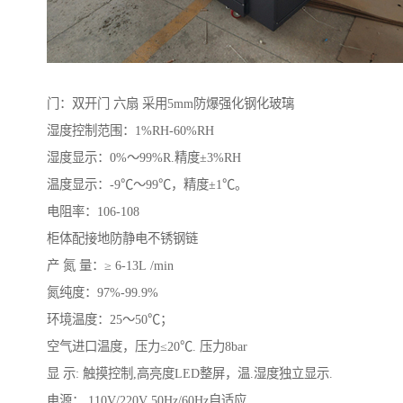
门：双开门 六扇 采用5mm防爆强化钢化玻璃
湿度控制范围：1%RH-60%RH
湿度显示：0%～99%R.精度±3%RH
温度显示：-9℃～99℃，精度±1℃。
电阻率：106-108
柜体配接地防静电不锈钢链
产 氮 量：≥ 6-13L /min
氮纯度：97%-99.9%
环境温度：25～50℃；
空气进口温度，压力≤20℃. 压力8bar
显 示: 触摸控制,高亮度LED整屏，温.湿度独立显示.
电源： 110V/220V 50Hz/60Hz自适应