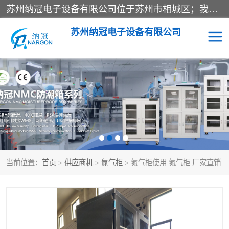
苏州纳冠电子设备有限公司位于苏州市相城区；我司依托国外先进技术结合国内用户的需求，为客户提供具有WMS功能的超低湿快速除湿电子防潮，压缩空气连续干燥柜、智能物料管理氮气储物柜、自制氮氮气柜、防潮氮气组合柜、不锈钢洁净氮气柜、洁净储物柜、石墨舟柜、亮灯导引丝网板存储柜、PCB柔性板气密干燥柜等
苏州纳冠电子设备有限公司
电子防潮箱
氮气柜
智能料架
干燥箱
当前位置：
首页
>
供应商机
>
氮气柜
> 氮气柜使用 氮气柜 厂家直销