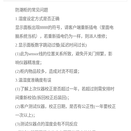
防潮柜的常见问题
1.湿度设定方式是否正确
显示面板出现8888的符号，请客户端重新插电（里面电
脑系统当机），若重新插电仍为一样，则派人维修；
2.显示面板数字跳动过慢(延迟时间过长)
(1)此为sensor线的位置关系所致，避免开关门频繁，影
响仪器精准度；
(2)柜内物品较多，造成对流不旺盛；
3.温湿度准确度有误
(1)了解上次仪器校正是否超过一年，若超过则需安排时
间重新校验(拆回校正后装回)；
(2)客户测试仪器，校正日期，是否有公正性(一年要校正
一次以上)；
(3)测试仪器点的湿度会有不同反应