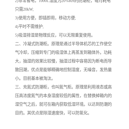
2)非常省电，1000L湿度为20%RH的防潮柜，每月耗电
只需20kW;
3)使用方便，即插即用，移动方便;
4)平时不需维护;
5)吸湿排湿是物理反应，可以无限重复使用。
二、冷凝式防潮柜。原理是通过半导体机芯的工作使空
气冷却，压缩到专门的吸湿体上再蒸发到箱体外。功耗
大，抽湿的效果比较慢，抽湿过程中容易因为断电而导
致回潮，优点是能够精确地控制湿度，无噪音，发热量
小。目前基本被淘汰。
三、充氮式防潮柜，也叫氮气柜。原理是利用液态或高
压高浓度氮气的本身湿度较低的属性，在替换掉箱内的
湿空气之后，就可在箱内获取低湿环境。以达到防潮的
目的。其优点是除湿速度快，可以防氧化。