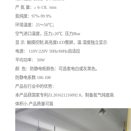
产 氮 量：≥ 6-13L /min
氮纯度：97%-99.9%
环境温度：25～50℃；
空气进口温度，压力≤20℃. 压力8bar
显 示: 触摸控制,高亮度LED整屏，温.湿度独立显示.
电源： 110V/220V 50Hz/60Hz自适应
平均功率： 50W
颜 色：防静电柜颜色：可选家电白或灰黑色。
防静电系数:106-108
产品在行业中的优势：
本产品获国家专利ZL201621216092.8，制备氮气纯度高.
体积小.产品质量可靠.