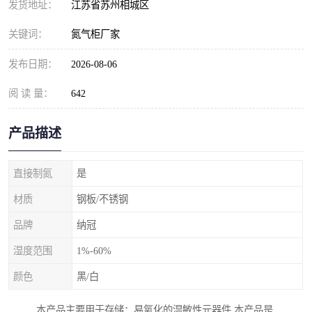
发货地址：
江苏省苏州相城区
关键词：
氮气柜厂家
发布日期：
2026-08-06
阅 读 量：
642
产品描述
直接制氮
是
材质
钢板/不锈钢
品牌
纳冠
湿度范围
1%-60%
颜色
黑/白
本产品主要用于存储：易氧化的湿敏性元器件,本产品是