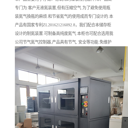
专门为:客户无液氮装置,但有压縮空气.为了避免使用瓶
装氮气換瓶的麻烦.和节省氮气的使用成而专门设计的.本
产品有国家专利ZL201621216092.8，我们配合本储存柜
设计的制氮装置.可制备高纯度氮气.本柜也可配合选用我
公司节气氮气控制器,产品具有节气, 安全等功能.免维护