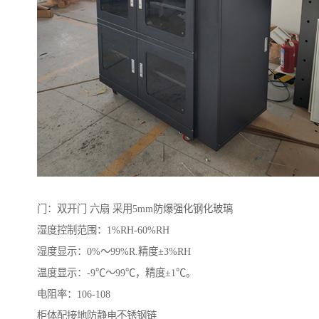
门：双开门 六扇 采用5mm防爆强化钢化玻璃
湿度控制范围：1%RH-60%RH
湿度显示：0%～99%R.精度±3%RH
温度显示：-9℃～99℃，精度±1℃。
电阻率：106-108
柜体配接地防静电不锈钢链