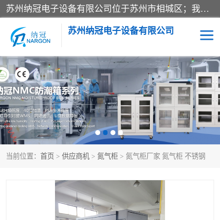
苏州纳冠电子设备有限公司位于苏州市相城区；我司依托国外先进技术结合国内用户的需求，为客户提供具有WMS功能的超低湿快速除湿电子防潮，压缩空气连续干燥柜、智能物料管理氮气储物柜、自制氮氮气柜、防潮氮气组合柜、不锈钢洁净氮气柜、洁净储物柜、石墨舟柜、亮灯导引丝网板存储柜、PCB柔性板气密干燥柜等
苏州纳冠电子设备有限公司
电子防潮箱
氮气柜
智能料架
干燥箱
当前位置：
首页
>
供应商机
>
氮气柜
> 氮气柜厂家 氮气柜 不锈钢