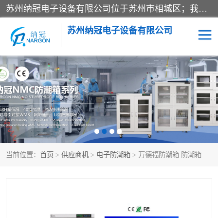
苏州纳冠电子设备有限公司位于苏州市相城区；我司依托国外先进技术结合国内用户的需求，为客户提供具有WMS功能的超低湿快速除湿电子防潮，压缩空气连续干燥柜、智能物料管理氮气储物柜、自制氮氮气柜、防潮氮气组合柜、不锈钢洁净氮气柜、洁净储物柜、石墨舟柜、亮灯导引丝网板存储柜、PCB柔性板气密干燥柜等
苏州纳冠电子设备有限公司
电子防潮箱
氮气柜
智能料架
干燥箱
当前位置：
首页
>
供应商机
>
电子防潮箱
> 万德福防潮箱 防潮箱