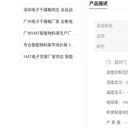
产品描述
深圳电子干燥箱供应 全自动恒温干燥箱厂家批发
广州电子干燥箱厂家 出售电子干燥箱优惠供应价格
直接制氮
广州SMT智能物料架生产厂家 智能物料架设计定制
品牌
专业智能物料架市场价格 SMT智能物料架供应厂家
颜色
SMT电子货架厂家供应 智能电子货架现货直销
门：双开门 
湿度控制范围
湿度显示：0%
温度显示：-
电阻率：106-
柜体配接地
产 氮 量：≥ 6