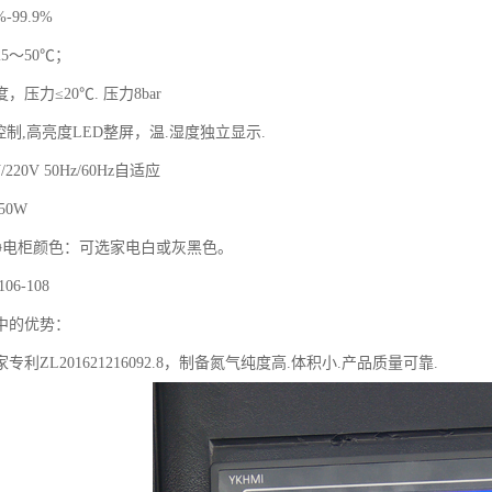
-99.9%
5～50℃；
压力≤20℃. 压力8bar
摸控制,高亮度LED整屏，温.湿度独立显示.
/220V 50Hz/60Hz自适应
50W
静电柜颜色：可选家电白或灰黑色。
6-108
中的优势：
利ZL201621216092.8，制备氮气纯度高.体积小.产品质量可靠.