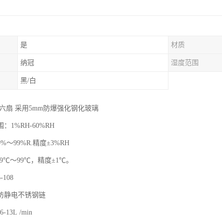
是
材质
纳冠
湿度范围
黑/白
六扇 采用5mm防爆强化钢化玻璃
：1%RH-60%RH
～99%R.精度±3%RH
9℃～99℃，精度±1℃。
108
防静电不锈钢链
-13L /min