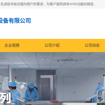
苏州纳冠电子设备有限公司位于苏州市相城区；我司依托国外先进技术结合国内用户的需求，为客户提供具有WMS功能的超低湿快速除湿电子防潮，压缩空气连续干燥柜、智能物料管理氮气储物柜、自制氮氮气柜、防潮氮气组合柜、不锈钢洁净氮气柜、洁净储物柜、石墨舟柜、亮灯导引丝网板存储柜、PCB柔性板气密干燥柜等
设备有限公司
企业视频
公司介绍
公司动态