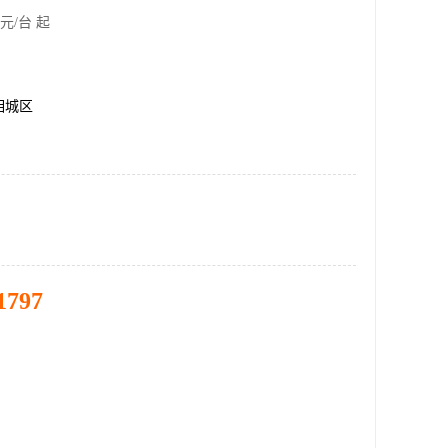
元/台 起
相城区
1797