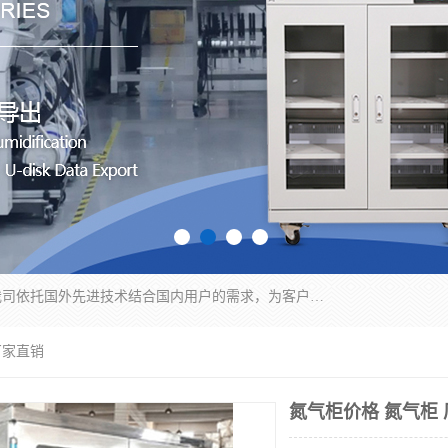
苏州纳冠电子设备有限公司位于苏州市相城区；我司依托国外先进技术结合国内用户的需求，为客户提供具有WMS功能的超低湿快速除湿电子防潮，压缩空气连续干燥柜、智能物料管理氮气储物柜、自制氮氮气柜、防潮氮气组合柜、不锈钢洁净氮气柜、洁净储物柜、石墨舟柜、亮灯导引丝网板存储柜、PCB柔性板气密干燥柜等
厂家直销
氮气柜价格 氮气柜