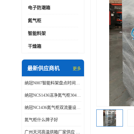
电子防潮箱
氮气柜
智能料架
干燥箱
最新供应商机
更多
纳冠N007智能料架盘点时间可从2天减少到约2个小时
纳冠NCS1436洁净氮气柜304不锈钢洁净车间用
纳冠NC1436氮气柜双流量设计节约氮气
氮气柜什么牌子好
广州天河高温烘箱厂家供应 智能高温烘箱非标定制价格