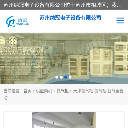
苏州纳冠电子设备有限公司位于苏州市相城区；我司依托国外先进技术结合国内用户的需求，为客户提供具有WMS功能的超低湿快速除湿电子防潮，压缩空气连续干燥柜、智能物料管理氮气储物柜、自制氮氮气柜、防潮氮气组合柜、不锈钢洁净氮气柜、洁净储物柜、石墨舟柜、亮灯导引丝网板存储柜、PCB柔性板气密干燥柜等
苏州纳冠电子设备有限公司
电子防潮箱
氮气柜
智能料架
干燥箱
当前位置：
首页
>
供应商机
>
氮气柜
> 天津氮气柜 氮气柜 智能全自
动