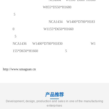
W855*D550*H1680
5
NCA1434 W1400*D700*H183
0 W1155*D650*H1660
5
NCA1436 W1400*D700*H1830 W1
155*D650*H1660 5
http://www.sznaguan.cn
产品推荐
Development, design, production and sales in one of the manufacturing
enterprises