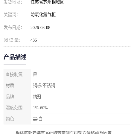
发货地址：
江苏省苏州相城区
关键词：
防氧化氮气柜
发布日期：
2026-08-08
阅 读 量：
436
产品描述
直接制氮
是
材质
钢板/不锈钢
品牌
纳冠
湿度范围
1%-60%
颜色
黑/白
柜体底部安装有360°旋转带刹车脚轮方便移动及固定。