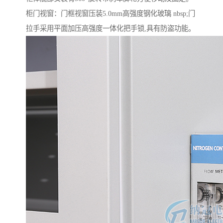
柜门视窗：门框视窗压装5.0mm高强度钢化玻璃 nbsp;门
拉手采用平面加压高强度一体化把手锁,具有防盗功能。