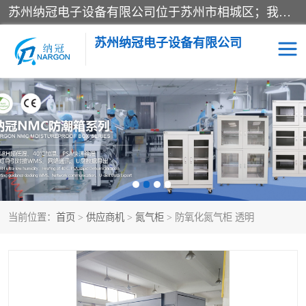
苏州纳冠电子设备有限公司位于苏州市相城区；我司依托国外先进技术结合国内用户的需求，为客户提供具有WMS功能的超低湿快速除湿电子防潮，压缩空气连续干燥柜、智能物料管理氮气储物柜、自制氮氮气柜、防潮氮气组合柜、不锈钢洁净氮气柜、洁净储物柜、石墨舟柜、亮灯导引丝网板存储柜、PCB柔性板气密干燥柜等
苏州纳冠电子设备有限公司
电子防潮箱
氮气柜
智能料架
干燥箱
当前位置：
首页
>
供应商机
>
氮气柜
> 防氧化氮气柜 透明