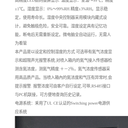
高精度LED数码整屏显示. 温度显示：室温～99℃，精度
±1℃。湿度显示：0%～99%RH.精度±3%RH。显示稳
定，使用寿命长。湿度中央控制器采用模块内藏式设
计，避免触极危险，安全可靠。湿度设定具有记忆功
能，断电后无需重新设定。微电脑全自动运行，无需人
为看管
本产品是以设定和控制湿度的方式.可选带有氮气浓度显
示和超限声光报警系统,对喷入箱内的氮气接入传感器检
测含氮浓度，测氮气精度:＋－2％，氮气浓度传感器采
用高品质产品。当喷入箱內的氮浓度和气压有异常时,会
提示报警. 报警浓度可由客户自行设定,可带,RS485接口
与PC机联接，可方便地查询历史记录。
电源系统：釆用了UL CE认证的Switching power电源供
应系统