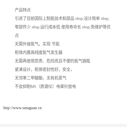
产品特点
引进了目前国际上制氮技术和部品 nbsp;设计简单 nbsp;
零部件少 nbsp;运行成本低.使用寿命长 nbsp;免维护等优
点
无需外接氮气。实现 节氮
柜体内置高纯度氮气发生器
无需再使用昂贵、危险而且不便的氮气钢瓶
紧凑设计，柜体密封性好，安全，
无邻苯二甲酸酯，无有机蒸气
不会抑制MS（质谱仪）电晕针放电
http://www.sznaguan.cn