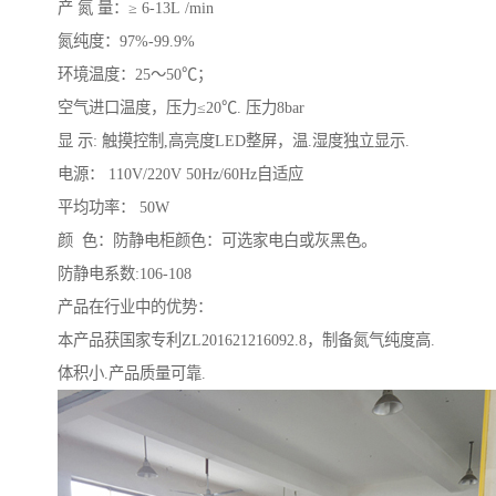
产 氮 量：≥ 6-13L /min
氮纯度：97%-99.9%
环境温度：25～50℃；
空气进口温度，压力≤20℃. 压力8bar
显 示: 触摸控制,高亮度LED整屏，温.湿度独立显示.
电源： 110V/220V 50Hz/60Hz自适应
平均功率： 50W
颜 色：防静电柜颜色：可选家电白或灰黑色。
防静电系数:106-108
产品在行业中的优势：
本产品获国家专利ZL201621216092.8，制备氮气纯度高.
体积小.产品质量可靠.