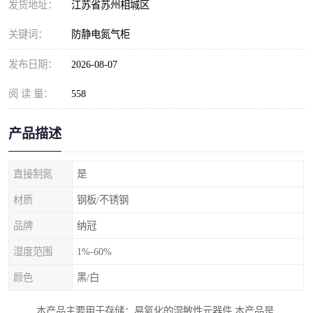
发货地址：
江苏省苏州相城区
关键词：
防静电氮气柜
发布日期：
2026-08-07
阅 读 量：
558
产品描述
直接制氮
是
材质
钢板/不锈钢
品牌
纳冠
湿度范围
1%-60%
颜色
黑/白
本产品主要用于存储：易氧化的湿敏性元器件,本产品是