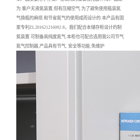
为:客户无液氮装置,但有压縮空气.为了避免使用瓶装氮
气換瓶的麻烦.和节省氮气的使用成而设计的.本产品有国
家专利ZL201621216092.8，我们配合本储存柜设计的制
氮装置.可制备高纯度氮气.本柜也可配合选用我公司节气
氮气控制器,产品具有节气, 安全等功能.免维护