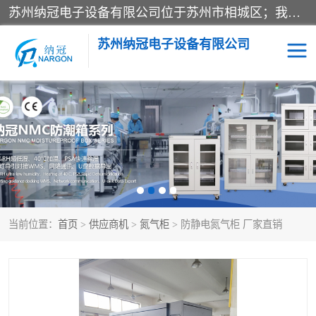
苏州纳冠电子设备有限公司位于苏州市相城区；我司依托国外先进技术结合国内用户的需求，为客户提供具有WMS功能的超低湿快速除湿电子防潮，压缩空气连续干燥柜、智能物料管理氮气储物柜、自制氮氮气柜、防潮氮气组合柜、不锈钢洁净氮气柜、洁净储物柜、石墨舟柜、亮灯导引丝网板存储柜、PCB柔性板气密干燥柜等
苏州纳冠电子设备有限公司
电子防潮箱
氮气柜
智能料架
干燥箱
当前位置：
首页
>
供应商机
>
氮气柜
> 防静电氮气柜 厂家直销