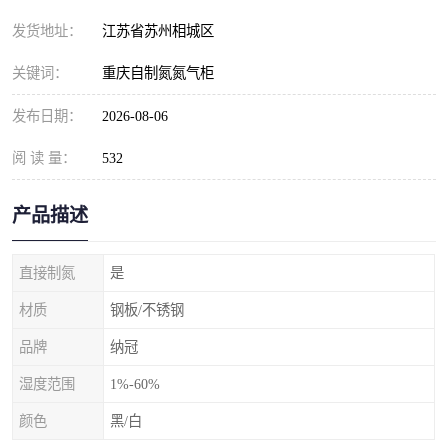
发货地址：
江苏省苏州相城区
关键词：
重庆自制氮氮气柜
发布日期：
2026-08-06
阅 读 量：
532
产品描述
直接制氮
是
材质
钢板/不锈钢
品牌
纳冠
湿度范围
1%-60%
颜色
黑/白