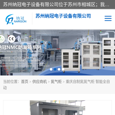
苏州纳冠电子设备有限公司位于苏州市相城区；我司依托国外先进技术结合国内用户的需求，为客户提供具有WMS功能的超低湿快速除湿电子防潮，压缩空气连续干燥柜、智能物料管理氮气储物柜、自制氮氮气柜、防潮氮气组合柜、不锈钢洁净氮气柜、洁净储物柜、石墨舟柜、亮灯导引丝网板存储柜、PCB柔性板气密干燥柜等
苏州纳冠电子设备有限公司
电子防潮箱
氮气柜
智能料架
干燥箱
当前位置：
首页
>
供应商机
>
氮气柜
> 重庆自制氮氮气柜 智能全自
动