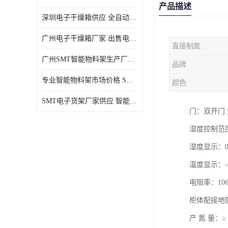
产品描述
深圳电子干燥箱供应 全自动恒温干燥箱厂家批发
广州电子干燥箱厂家 出售电子干燥箱优惠供应价格
直接制氮
广州SMT智能物料架生产厂家 智能物料架设计定制
品牌
专业智能物料架市场价格 SMT智能物料架供应厂家
颜色
SMT电子货架厂家供应 智能电子货架现货直销
门：双开门 
湿度控制范围
湿度显示：0%
温度显示：-
电阻率：106-
柜体配接地
产 氮 量：≥ 6