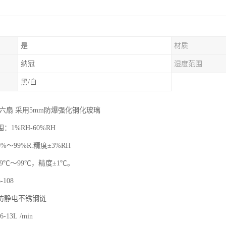
是
材质
纳冠
湿度范围
黑/白
六扇 采用5mm防爆强化钢化玻璃
：1%RH-60%RH
～99%R.精度±3%RH
9℃～99℃，精度±1℃。
108
防静电不锈钢链
-13L /min