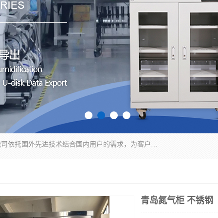
苏州纳冠电子设备有限公司位于苏州市相城区；我司依托国外先进技术结合国内用户的需求，为客户提供具有WMS功能的超低湿快速除湿电子防潮，压缩空气连续干燥柜、智能物料管理氮气储物柜、自制氮氮气柜、防潮氮气组合柜、不锈钢洁净氮气柜、洁净储物柜、石墨舟柜、亮灯导引丝网板存储柜、PCB柔性板气密干燥柜等
青岛氮气柜 不锈钢