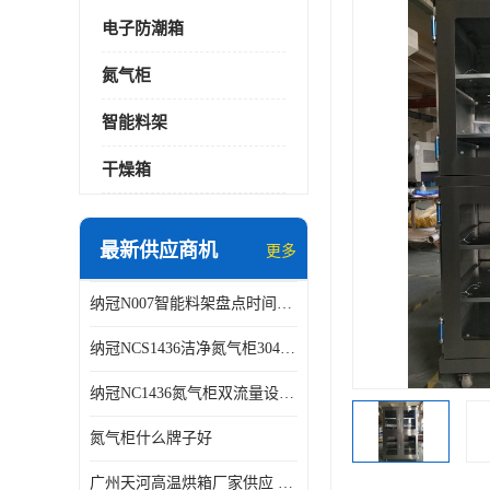
电子防潮箱
氮气柜
智能料架
干燥箱
最新供应商机
更多
纳冠N007智能料架盘点时间可从2天减少到约2个小时
纳冠NCS1436洁净氮气柜304不锈钢洁净车间用
纳冠NC1436氮气柜双流量设计节约氮气
氮气柜什么牌子好
广州天河高温烘箱厂家供应 智能高温烘箱非标定制价格