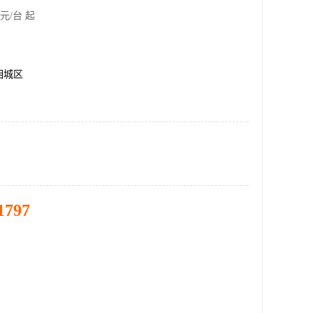
元/台 起
相城区
1797