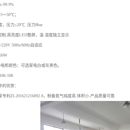
-99.9%
5～50℃；
压力≤20℃. 压力8bar
摸控制,高亮度LED整屏，温.湿度独立显示.
/220V 50Hz/60Hz自适应
50W
静电柜颜色：可选家电白或灰黑色。
6-108
中的优势：
利ZL201621216092.8，制备氮气纯度高.体积小.产品质量可靠.