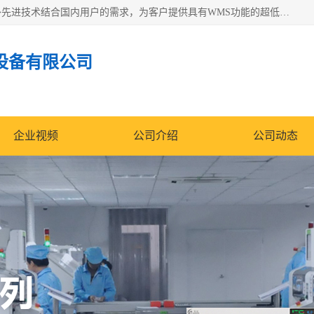
苏州纳冠电子设备有限公司位于苏州市相城区；我司依托国外先进技术结合国内用户的需求，为客户提供具有WMS功能的超低湿快速除湿电子防潮，压缩空气连续干燥柜、智能物料管理氮气储物柜、自制氮氮气柜、防潮氮气组合柜、不锈钢洁净氮气柜、洁净储物柜、石墨舟柜、亮灯导引丝网板存储柜、PCB柔性板气密干燥柜等
设备有限公司
企业视频
公司介绍
公司动态